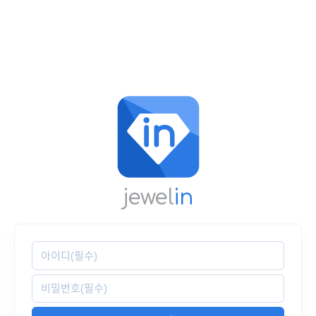
jewel
in