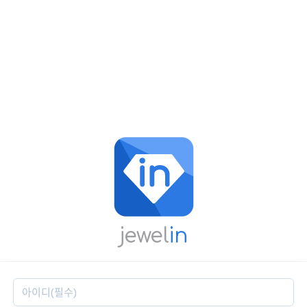
jewel
in