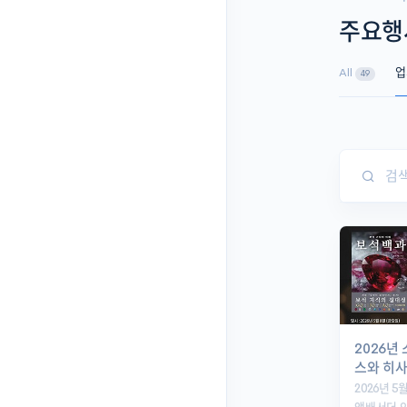
주요행
All
업
49
2026년
스와 히사
2026년 5