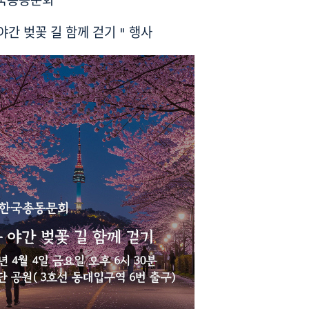
한국총동문회
 야간 벚꽃 길 함께 걷기 " 행사