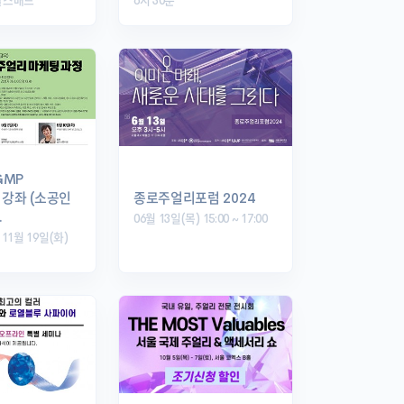
칼스배드
6시 30분
GMP
강좌 (소공인
종로주얼리포럼 2024
…
06월 13일(목) 15:00 ~ 17:00
 11월 19일(화)