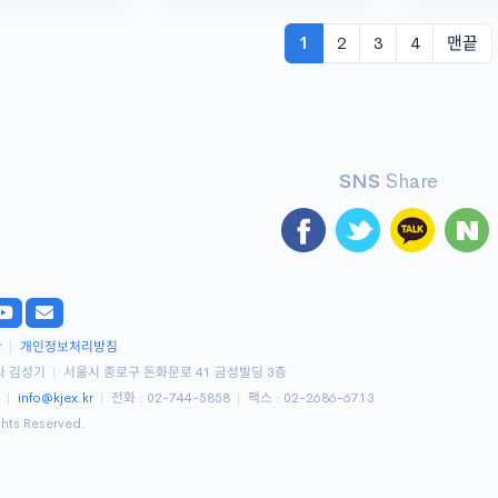
1
2
3
4
맨끝
SNS
Share
관
|
개인정보처리방침
사 김성기
|
서울시 종로구 돈화문로 41 금성빌딩 3층
9
|
info@kjex.kr
|
전화 : 02-744-5858
|
팩스 : 02-2686-6713
ghts Reserved.