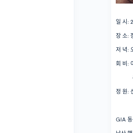
일 시:
장 소:
저 녁:
회 비:
우리은행
정 원:
GIA 