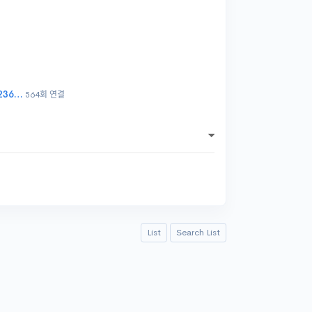
=236…
564회 연결
List
Search List