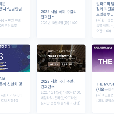
남대문
컬러로의 
행사 ‘빛남만남
컬러 피젼
2023 서울 국제 주얼리
’
로열블루 
컨퍼런스
수) ~ 10월 13일
(주)한미감
2023년 10월 6일 (금) 14:00
 10시부터 오후
특별 세미나 (
오전11:00)
GIA
2022 서울 국제 주얼리
문회 신년회 및
THE MOST
컨퍼런스
(서울국제
2022. 10. 14(금) 14:00~17:00,
월 6일 저녁 5시, 더
(주)엑스포럼 
페럼타워, 온라인/오프라인
 호텔 지하1층
~25일 코엑
실시간 생중계(동시통역 진행)