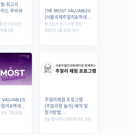
탐험:최고의
블러드 루비와
THE MOST VALUABLES
…
(서울국제주얼리&액세…
정원 온오프라인
부스참가 조기 신청 할인
10월 5일
2023년 6월 23일 까지
 VALUABLES
주얼리체험 프로그램
주얼리&액세…
(주얼리랑 놀자) 예약 및
참가방법 …
주최, 9월23일
스
5월 행사부터 대면행사로 전환