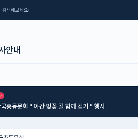
사안내
사
한국총동문회 " 야간 벚꽃 길 함께 걷기 " 행사