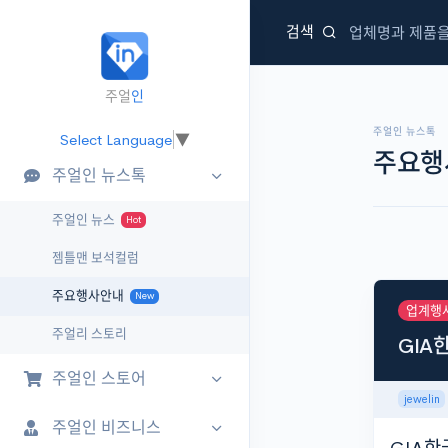
검색
주얼리 지식정보 포털
주얼
인
jewel
in
.kr
주얼인 뉴스톡
Select Language
▼
주요행
주얼인 뉴스톡
주얼인 뉴스
Hot
젬틀맨 보석컬럼
주요행사안내
New
업계행
주얼리 스토리
GIA
주얼인 스토어
jewelin
주얼인 비즈니스