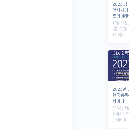
2023 
악세서리
플리마켓
10월 11일(
(금) 오전
3시까지
2023년 
한국총동
세미나
2023년 1
리버사이드
노벨라 홀