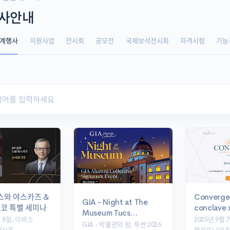
사안내
계행사
지원사업
전시회
공모전
국제보석전시회
자격시험
기능
 스와 야스카즈 &
Converg
GIA - Night at The
코 특별 세미나
conclave 
Museum Tucs…
월 8일, 이비스
2025년 9월 7
GIA - 박물관의 밤, 투싼 2026