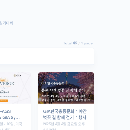
경기대회
Total
49
/
1 page
e-AGS
GIA한국총동문회 " 야간
x GIA Sy…
벚꽃 길 함께 걷기 " 행사
일 - 10일, 미국
2025년 4월 4일 금요일 오후