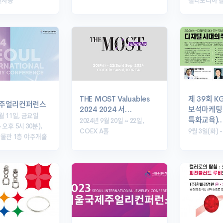
인사동
캘리포니아 
THE MOST Valuables
제 39회 K
주얼리컨퍼런스
2024 2024 서…
보석마케팅 
0월 11일, 금요일
특화교육)
2024년 9월 20일 ~ 22일,
 오후 5시 30분),
COEX A홀
9월 3일(화) -
물관 1층 야주개홀