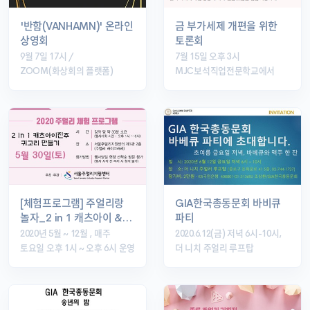
'반함(VANHAMN)' 온라인
금 부가세제 개편을 위한
상영회
토론회
9월 7일 17시 /
7월 15일 오후 3시
ZOOM(화상회의 플랫폼)
MJC보석직업전문학교에서
[체험프로그램] 주얼리랑
GIA한국총동문회 바비큐
놀자_2 in 1 캐츠아이 &…
파티
2020년 5월 ~ 12월 , 매주
2020.6.12(금) 저녁 6시-10시,
토요일 오후 1시 ~ 오후 6시 운영
더 니치 주얼리 루프탑