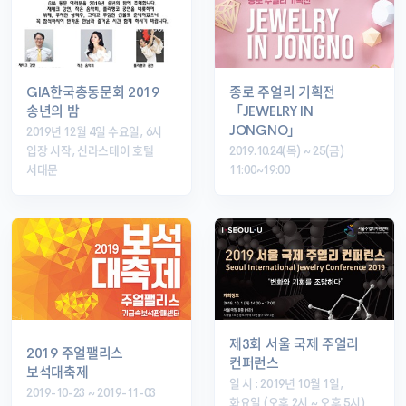
GIA한국총동문회 2019
종로 주얼리 기획전
송년의 밤
「JEWELRY IN
JONGNO」
2019년 12월 4일 수요일, 6시
입장 시작, 신라스테이 호텔
2019.10.24(목) ~ 25(금)
서대문
11:00~19:00
제3회 서울 국제 주얼리
2019 주얼팰리스
컨퍼런스
보석대축제
일 시 : 2019년 10월 1일,
2019-10-23 ~ 2019-11-03
화요일 (오후 2시 ~ 오후 5시)