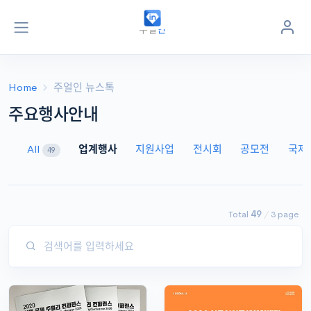
주얼리 지식정보 포털
주얼
인
jewel
in
.kr
Home
주얼인 뉴스톡
주요행사안내
All
업계행사
지원사업
전시회
공모전
국제
49
Total
49
/
3 page