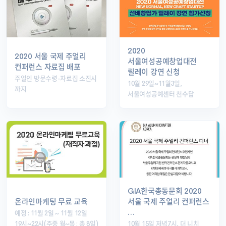
2020
2020 서울 국제 주얼리
서울여성공예창업대전
컨퍼런스 자료집 배포
릴레이 강연 신청
주얼인 방문수령-자료집 소진시
10월 29일~11월3일,
까지
서울여성공예센터 천수답
GIA한국총동문회 2020
온라인마케팅 무료 교육
서울 국제 주얼리 컨퍼런스
…
예정 : 11월 2일 ~ 11월 12일
19시~22시(주중 월~목 : 총 8일)
10월 15일 저녁7시, 더 니치