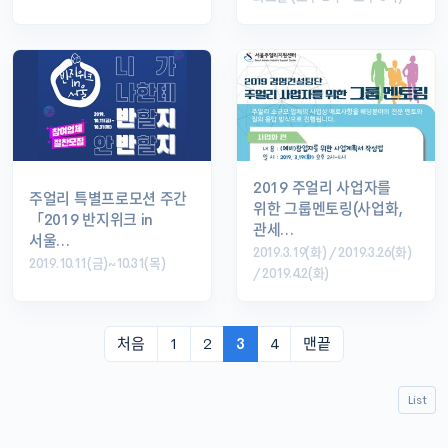
2019 주얼리 사업자를
주얼리 특별프로모션 주간
위한 그룹멘토링(사업화,
「2019 반지위크 in
관세…
서울…
2019.3.19(화) / 2019.3.26(화)
2019.10.11(금)~10.31(목)
/ 2019.4.2(화)
처음
1
2
3
4
맨끝
List