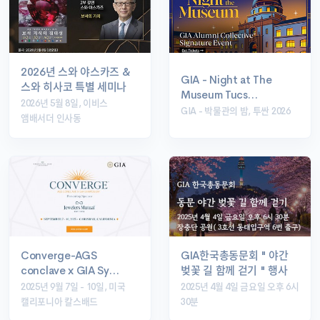
2026년 스와 야스카즈 &
GIA - Night at The
스와 히사코 특별 세미나
Museum Tucs…
2026년 5월 8일, 이비스
GIA - 박물관의 밤, 투싼 2026
앰배서더 인사동
Converge-AGS
GIA한국총동문회 " 야간
conclave x GIA Sy…
벚꽃 길 함께 걷기 " 행사
2025년 9월 7일 - 10일, 미국
2025년 4월 4일 금요일 오후 6시
캘리포니아 칼스배드
30분