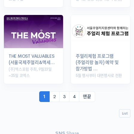
THE MOST VALUABLES
주얼리체험 프로그램
(서울국제주얼리&액세…
(주얼리랑 놀자) 예약 및
참가방법 …
(주)엑스포럼 주최, 9월23일
~25일 코엑스
5월 행사부터 대면행사로 전환
1
2
3
4
맨끝
List
SNS
Share