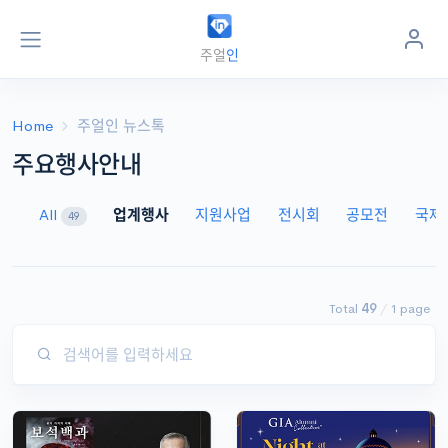
주얼리 지식정보 포털
주얼
인
jewel
in
.kr
Home
주얼인 뉴스톡
주요행사안내
All
업계행사
지원사업
전시회
공모전
국제
49
Total
49
/
1 page