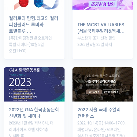
컬러로의 탐험:최고의 컬러
피젼블러드 루비와
THE MOST VALUABLES
로열블루 …
(서울국제주얼리&액세…
(주)한미감정원 온오프라인
부스참가 조기 신청 할인
특별 세미나 (10월 5일
2023년 6월 23일 까지
오전11:00)
2023년 GIA 한국총동문회
2022 서울 국제 주얼리
신년회 및 세미나
컨퍼런스
2023년 1월 6일 저녁 5시, 더
2022. 10. 14(금) 14:00~17:00,
리버사이드 호텔 지하1층
페럼타워, 온라인/오프라인
노벨라 홀
실시간 생중계(동시통역 진행)