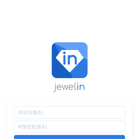
jewel
in