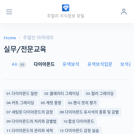
주얼리 지식정보 포털
주얼
인
jewel
in
.kr
Home
주얼인 아카데미
실무/전문교육
All
다이아몬드
유색보석
유색보석입문
보석감
48
01.다이아몬드 일반
02.클래리티 그레이딩
03.컬러 그레이딩
04.커트 그레이딩
05.캐럿 중량
06.팬시 컷의 평가
07.세팅된 다이아몬드의 감정
08.다이아몬드 유사석의 종류 및 감별
09.다이아몬드의 처리와 감별법
10.합성 다이아몬드
11.다이아몬드의 관리와 세척
12.다이아몬드 감정 실습