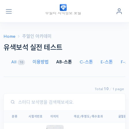
주얼리 지식정보 포털
주얼
인
jewel
in
.kr
Home
주얼인 아카데미
유색보석 실전 테스트
All
이용방법
AB-스톤
C-스톤
E-스톤
F-
10
Total
10
/
1 page
분류
시험석번호
이미지
색상/투명도/특수효과
굴절률