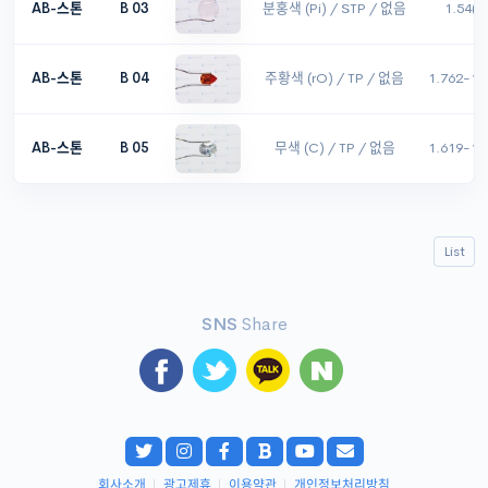
AB-스톤
B 03
분홍색 (Pi) / STP / 없음
1.54(S
AB-스톤
B 04
주황색 (rO) / TP / 없음
1.762-1.
AB-스톤
B 05
무색 (C) / TP / 없음
1.619-1.
List
SNS
Share
회사소개
|
광고제휴
|
이용약관
|
개인정보처리방침